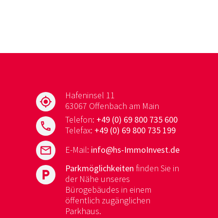
Hafeninsel 11
my_location
63067 Offenbach am Main
Telefon:
+49 (0) 69 800 735 600
phone
Telefax:
+49 (0) 69 800 735 199
mail
E-Mail:
info@hs-ImmoInvest.de
Parkmöglichkeiten
finden Sie in
local_parking
der Nähe unseres
Bürogebäudes in einem
öffentlich zugänglichen
Parkhaus.