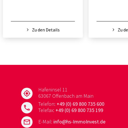
Zu den Details
Zu de
Hafeninsel 11
my_location
63067 Offenbach am Main
Telefon:
+49 (0) 69 800 735 600
phone
Telefax:
+49 (0) 69 800 735 199
mail
E-Mail:
info@hs-ImmoInvest.de